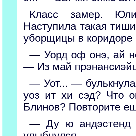
Класс замер. Юли
Наступила такая тиши
уборщицы в коридоре 
— Уорд оф онэ, ай н
— Из май прэнансиэйш
— Уот... — булькнула
уоз ит хи сэд? Что о
Блинов? Повторите еще
— Ду ю андэстенд 
улыбнулся.