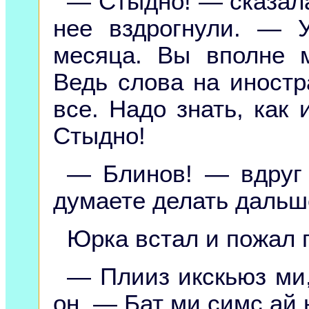
— Стыдно! — сказала
нее вздрогнули. — 
месяца. Вы вполне м
Ведь слова на иност
все. Надо знать, как 
Стыдно!
— Блинов! — вдруг
думаете делать дальше
Юрка встал и пожал 
— Плииз икскьюз ми
он. — Бат ми симс ай 