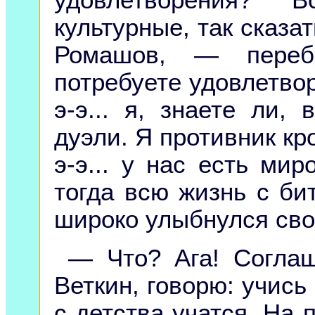
культурные, так сказат
Ромашов, — пере
потребуете удовлетворе
э-э... я, знаете ли, 
дуэли. Я противник кро
э-э... у нас есть мир
тогда всю жизнь с би
широко улыбнулся св
— Что? Ага! Согла
Веткин, говорю: учись 
с детства учатся. На 