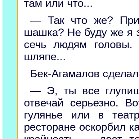
там или что...
— Так что же? При
шашка? Не буду же я 
сечь людям головы.
шляпе...
Бек-Агамалов сделал
— Э, ты все глупиш
отвечай серьезно. В
гулянье или в теат
ресторане оскорбил ка
крайность — даст те