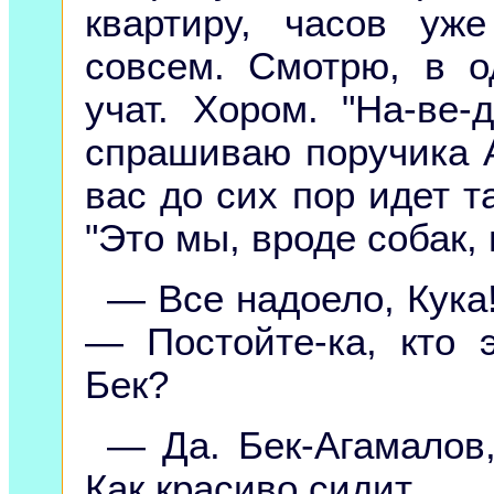
квартиру, часов уж
совсем. Смотрю, в о
учат. Хором. "На-ве-д
спрашиваю поручика А
вас до сих пор идет т
"Это мы, вроде собак, 
— Все надоело, Кука!
— Постойте-ка, кто 
Бек?
— Да. Бек-Агамалов
Как красиво сидит.