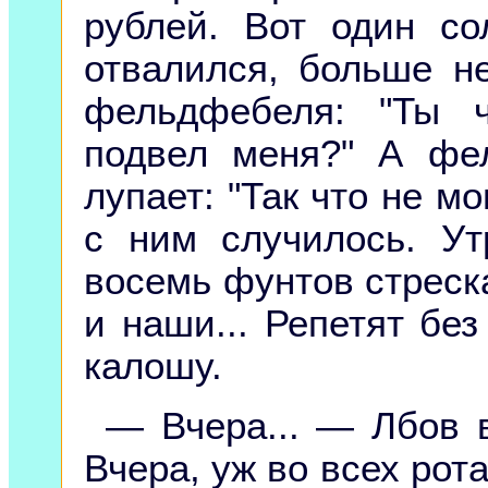
рублей. Вот один с
отвалился, больше н
фельдфебеля: "Ты ч
подвел меня?" А фе
лупает: "Так что не мо
с ним случилось. У
восемь фунтов стрескал
и наши... Репетят без
калошу.
— Вчера... — Лбов 
Вчера, уж во всех рота