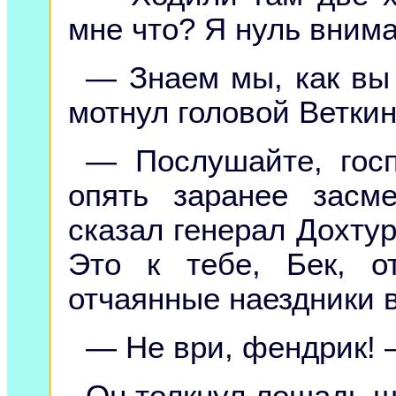
мне что? Я нуль вним
— Знаем мы, как вы
мотнул головой Веткин
— Послушайте, гос
опять заранее засм
сказал генерал Дохту
Это к тебе, Бек, о
отчаянные наездники в
— Не ври, фендрик! 
Он толкнул лошадь ш