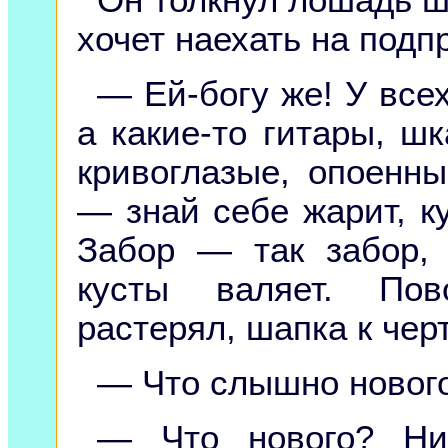
хочет наехать на подп
— Ей-богу же! У всех
а какие-то гитары, ш
кривоглазые, опоенн
— знай себе жарит, ку
Забор — так забор, 
кусты валяет. Пов
растерял, шапка к чер
— Что слышно нового
— Что нового? Нич