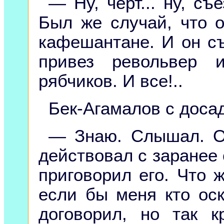
— Ну, черт... ну, съ
Был же случай, что о
кафешантане. И он съ
привез револьвер 
рябчиков. И все!..
Бек-Агамалов с досад
— Знаю. Слышал. Од
действовал с заранее
приговорил его. Что ж
если бы меня кто оск
договорил, но так 