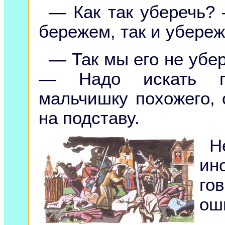
— Как так уберечь?
бережем, так и убереж
— Так мы его не убе
— Надо искать по
мальчишку похожего, 
на подставу.
Н
ин
го
ош