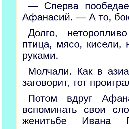
— Сперва пообедае
Афанасий. — А то, бою
Долго, нетороплив
птица, мясо, кисели,
руками.
Молчали. Как в ази
заговорит, тот проигра
Потом вдруг Афан
вспоминать свои сл
женитьбе Ивана Г