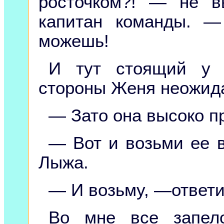
росточком?! — не 
капитан команды. 
можешь!
И тут стоящий у с
стороны Женя неожида
— Зато она высоко пр
— Вот и возьми ее 
Лыжа.
— И возьму, —ответ
Во мне все запел