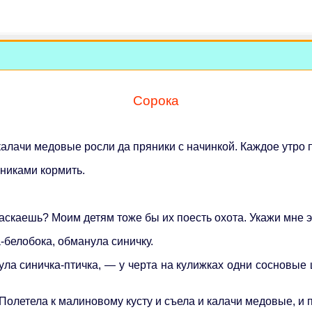
Сорока
алачи медовые росли да пряники с начинкой. Каждое утро п
яниками кормить.
таскаешь? Моим детям тоже бы их поесть охота. Укажи мне э
-белобока, обманула синичку.
ула синичка-птичка, — у черта на кулижках одни сосновые
олетела к малиновому кусту и съела и калачи медовые, и п