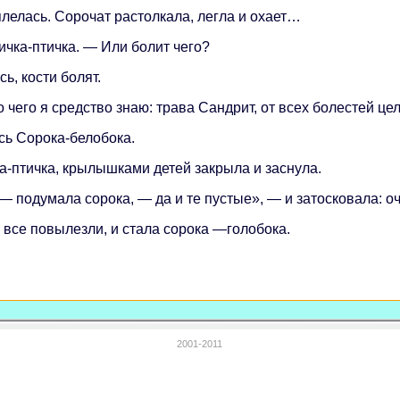
плелась. Сорочат растолкала, легла и охает…
ичка-птичка. — Или болит чего?
ь, кости болят.
го чего я средство знаю: трава Сандрит, от всех болестей цел
сь Сорока-белобока.
ка-птичка, крылышками детей закрыла и заснула.
— подумала сорока, — да и те пустые», — и затосковала: оч
 все повылезли, и стала сорока —голобока.
2001-2011