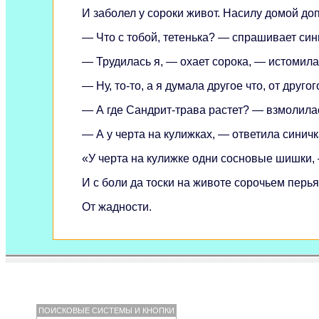
И заболел у сороки живот. Насилу домой до
— Что с тобой, тетенька? — спрашивает син
— Трудилась я, — охает сорока, — истомилас
— Ну, то-то, а я думала другое что, от друго
— А где Сандрит-трава растет? — взмолила
— А у черта на кулижках, — ответила синич
«У черта на кулижке одни сосновые шишки, 
И с боли да тоски на животе сорочьем перья
От жадности.
ПОИСКОВЫЕ СИСТЕМЫ И КНОПКИ