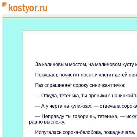
За калиновым мостом, на малиновом кусту к
Покушает, почистит носок и улетит детей пр
Раз спрашивает сороку синичка-птичка:
— Откуда, тетенька, ты пряники с начинкой 
— А у черта на кулижках, — отвечала сорока
— Неправду ты говоришь, тетенька, — искн
равно выслежу.
Испугалась сорока-белобока, пожадничала. П