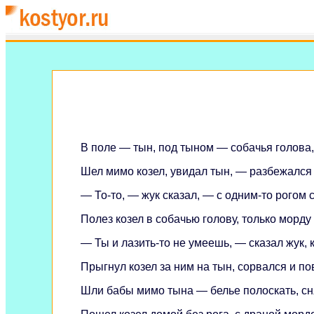
В поле — тын, под тыном — собачья голова,
Шел мимо козел, увидал тын, — разбежался да
— То-то, — жук сказал, — с одним-то рогом 
Полез козел в собачью голову, только морду
— Ты и лазить-то не умеешь, — сказал жук, 
Прыгнул козел за ним на тын, сорвался и по
Шли бабы мимо тына — белье полоскать, сн