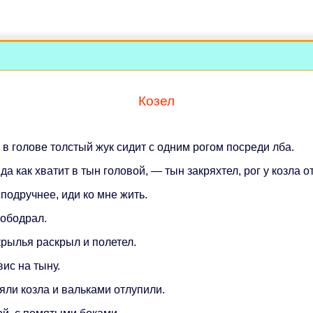
Козел
 в голове толстый жук сидит с одним рогом посреди лба.
 как хватит в тын головой, — тын закряхтел, рог у козла о
сподручнее, иди ко мне жить.
 ободрал.
крылья раскрыл и полетел.
вис на тыну.
яли козла и вальками отлупили.