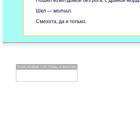
Пошел козел домой без рога, с драной морд
Шел — молчал.
Смехота, да и только.
ПОИСКОВЫЕ СИСТЕМЫ И КНОПКИ