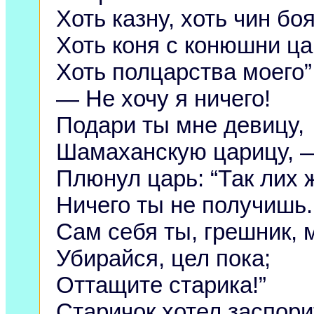
Хоть казну, хоть чин бо
Хоть коня с конюшни ца
Хоть полцарства моего”
— Не хочу я ничего!
Подари ты мне девицу,
Шамаханскую царицу, —
Плюнул царь: “Так лих ж
Ничего ты не получишь.
Сам себя ты, грешник, 
Убирайся, цел пока;
Оттащите старика!”
Старичок хотел заспори