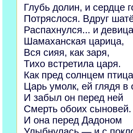
Глубь долин, и сердце г
Потряслося. Вдруг шат
Распахнулся... и девица
Шамаханская царица,
Вся сияя, как заря,
Тихо встретила царя.
Как пред солнцем птица
Царь умолк, ей глядя в 
И забыл он перед ней
Смерть обоих сыновей.
И она перед Дадоном
Улыбнулась — и с покл