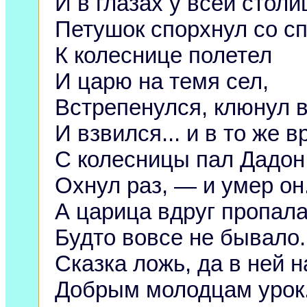
И в глазах у всей стол
Петушок спорхнул со с
К колеснице полетел
И царю на темя сел,
Встрепенулся, клюнул 
И взвился... и в то же 
С колесницы пал Дадо
Охнул раз, — и умер он
А царица вдруг пропала
Будто вовсе не бывало.
Сказка ложь, да в ней н
Добрым молодцам урок