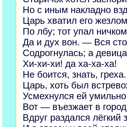
Но с иным накладно взд
Царь хватил его жезло
По лбу; тот упал ничком
Да и дух вон. — Вся ст
Содрогнулась; а девиц
Хи-хи-хи! да ха-ха-ха!
Не боится, знать, греха.
Царь, хоть был встрево
Усмехнулся ей умильно
Вот — въезжает в город 
Вдруг раздался лёгкий 