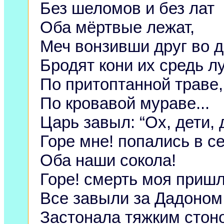
Без шеломов и без лат
Оба мёртвые лежат,
Меч вонзивши друг во д
Бродят кони их средь л
По притоптанной траве,
По кровавой мураве...
Царь завыл: “Ох, дети, 
Горе мне! попались в с
Оба наши сокола!
Горе! смерть моя пришл
Все завыли за Дадоном
Застонала тяжким стон