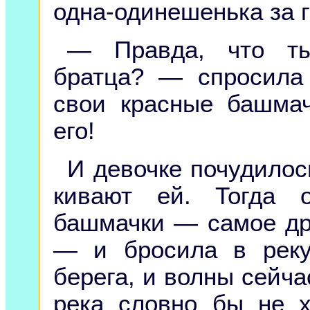
одна-одинешенька за г
— Правда, что ты
братца? — спросила
свои красные башма
его!
И девочке почудилось
кивают ей. Тогда 
башмачки — самое дра
— и бросила в реку
берега, и волны сейч
река словно бы не х