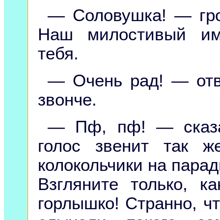
— Соловушка! — гро
Наш милостивый им
тебя.
— Очень рад! — отв
звонче.
— Пф, пф! — сказа
голос звенит так ж
колокольчики на пара
Взгляните только, к
горлышко! Странно, чт