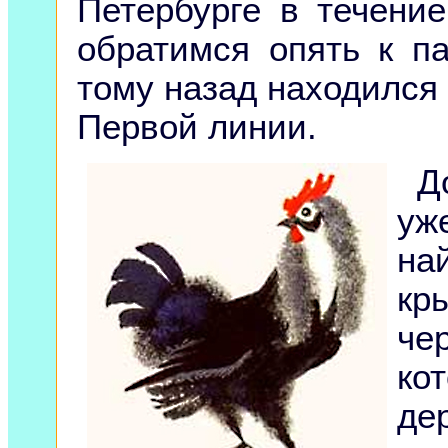
Петербурге в течени
обратимся опять к па
тому назад находился 
Первой линии.
Д
уж
на
к
че
ко
де