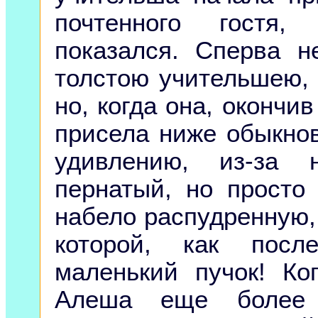
почтенного гостя,
показался. Сперва н
толстою учительшею,
но, когда она, окончи
присела ниже обыкнов
удивлению, из-за
пернатый, но просто
набело распудренную
которой, как пос
маленький пучок! Ко
Алеша еще более у