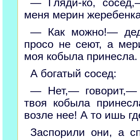
— Гляди-ко, сосед,
меня мерин жеребенка
— Как можно!— дед
просо не сеют, а мер
моя кобыла принесла.
А богатый сосед:
— Нет,— говорит,—
твоя кобыла принесл
возле нее! А то ишь г
Заспорили они, а сп