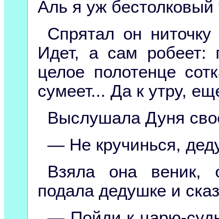
Аль я уж бестолковый 
Спрятал он ниточку
Идет, а сам робеет: 
целое полотенце сот
сумеет... Да к утру, ещ
Выслушала Дуня свое
— Не кручинься, деду
Взяла она веник, 
подала дедушке и сказ
— Пойди к царю-судь