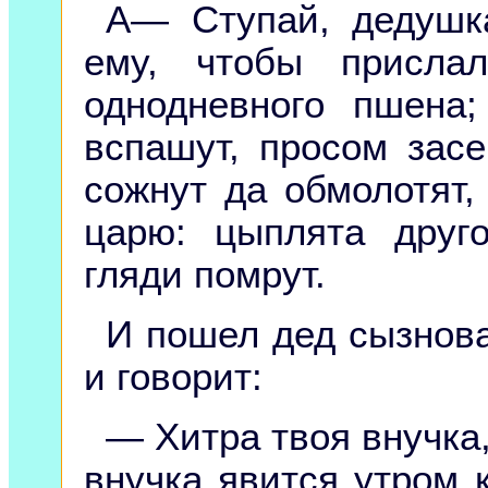
А— Ступай, дедушк
ему, чтобы присла
однодневного пшена
вспашут, просом засе
сожнут да обмолотят,
царю: цыплята друг
гляди помрут.
И пошел дед сызнова
и говорит:
— Хитра твоя внучка,
внучка явится утром 