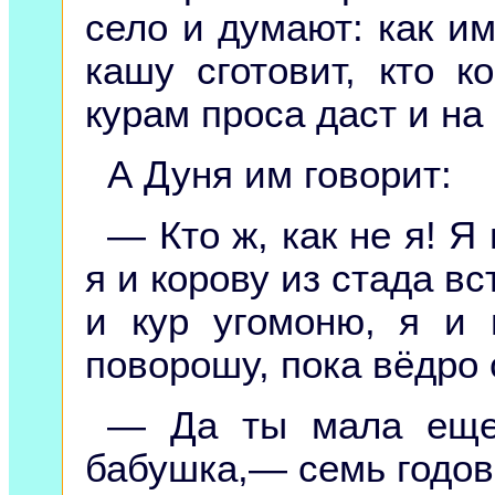
село и думают: как и
кашу сготовит, кто к
курам проса даст и на
А Дуня им говорит:
— Кто ж, как не я! Я
я и корову из стада вс
и кур угомоню, я и 
поворошу, пока вёдро 
— Да ты мала еще,
бабушка,— семь годов 