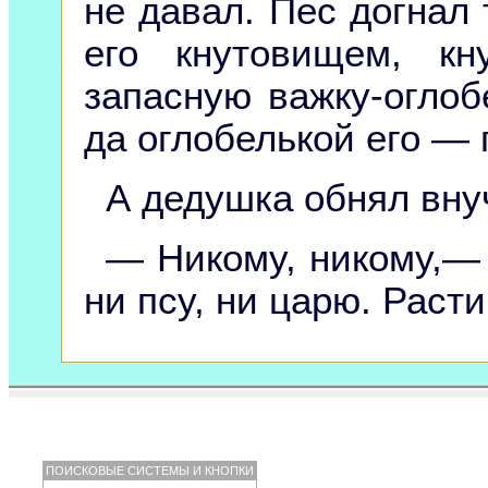
не давал. Пес догнал 
его кнутовищем, к
запасную важку-оглобе
да оглобелькой его — 
А дедушка обнял внуч
— Никому, никому,— 
ни псу, ни царю. Раст
ПОИСКОВЫЕ СИСТЕМЫ И КНОПКИ