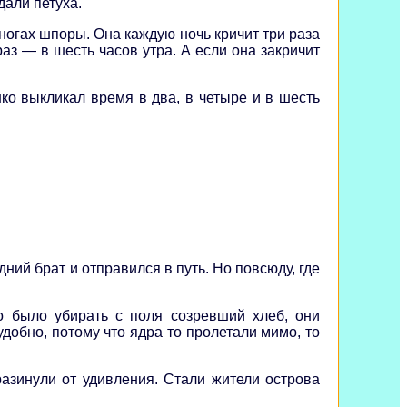
дали петуха.
 ногах шпоры. Она каждую ночь кричит три раза
раз — в шесть часов утра. А если она закричит
ко выкликал время в два, в четыре и в шесть
ний брат и отправился в путь. Но повсюду, где
о было убирать с поля созревший хлеб, они
добно, потому что ядра то пролетали мимо, то
азинули от удивления. Стали жители острова