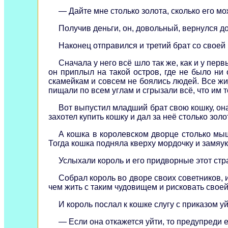
— Дайте мне столько золота, сколько его мо
Получив деньги, он, довольный, вернулся д
Наконец отправился и третий брат со своей 
Сначала у него всё шло так же, как и у пер
он приплыл на такой остров, где не было ни
скамейкам и совсем не боялись людей. Все жи
пищали по всем углам и сгрызали всё, что им 
Вот выпустил младший брат свою кошку, она
захотел купить кошку и дал за неё столько зол
А кошка в королевском дворце столько мыше
Тогда кошка подняла кверху мордочку и замяука
Услыхали король и его придворные этот стр
Собрал король во дворе своих советников, 
чем жить с таким чудовищем и рисковать свое
И король послал к кошке слугу с приказом уй
— Если она откажется уйти, то предупреди её