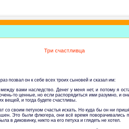
Три счастливца
раз позвал он к себе всех троих сыновей и сказал им:
 между вами наследство. Денег у меня нет, и потому я ос
очень-то ценные, но если распорядиться ими разумно, и он
их вещей, и тогда будете счастливы.
т со своим петухом счастья искать. Но куда бы он ни приш
шен. Это были флюгера, они всё время поворачивались по
ла в диковинку, никто на его петуха и глядеть не хотел.