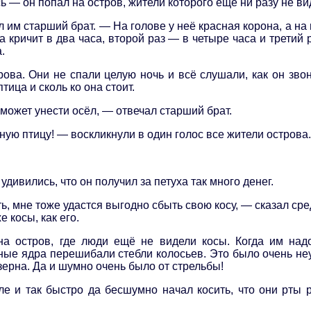
 — он попал на остров, жители которого ещё ни разу не ви
 им старший брат. — На голове у неё красная корона, а на
а кричит в два часа, второй раз — в четыре часа и третий 
.
ова. Они не спали целую ночь и всё слушали, как он звон
тица и сколь ко она стоит.
 может унести осёл, — отвечал старший брат.
ную птицу! — воскликнули в один голос все жители острова.
дивились, что он получил за петуха так много денег.
, мне тоже удастся выгодно сбыть свою косу, — сказал сред
е косы, как его.
на остров, где люди ещё не видели косы. Когда им над
ные ядра перешибали стебли колосьев. Это было очень неу
зерна. Да и шумно очень было от стрельбы!
е и так быстро да бесшумно начал косить, что они рты р