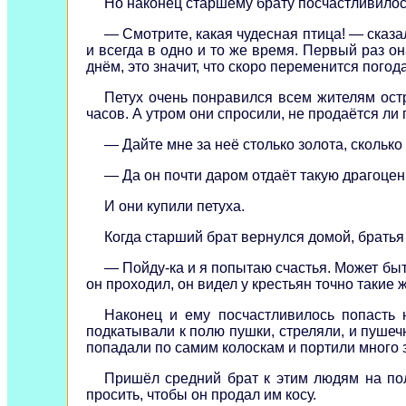
Но наконец старшему брату посчастливилось
— Смотрите, какая чудесная птица! — сказал
и всегда в одно и то же время. Первый раз он
днём, это значит, что скоро переменится погода
Петух очень понравился всем жителям остр
часов. А утром они спросили, не продаётся ли п
— Дайте мне за неё столько золота, сколько
— Да он почти даром отдаёт такую драгоцен
И они купили петуха.
Когда старший брат вернулся домой, братья у
— Пойду-ка и я попытаю счастья. Может быть
он проходил, он видел у крестьян точно такие ж
Наконец и ему посчастливилось попасть 
подкатывали к полю пушки, стреляли, и пушеч
попадали по самим колоскам и портили много 
Пришёл средний брат к этим людям на пол
просить, чтобы он продал им косу.