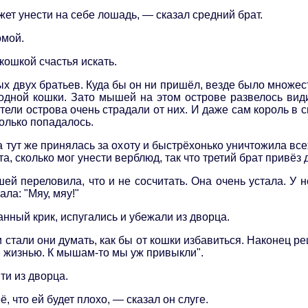
жет унести на себе лошадь, — сказал средний брат.
омой.
кошкой счастья искать.
вых двух братьев. Куда бы он ни пришёл, везде было множес
 одной кошки. Зато мышей на этом острове развелось ви
тели острова очень страдали от них. И даже сам король в
только попадалось.
 тут же принялась за охоту и быстрёхонько уничтожила вс
ота, сколько мог унести верблюд, так что третий брат привёз
й переловила, что и не сосчитать. Она очень устала. У не
ла: "Мяу, мяу!"
анный крик, испугались и убежали из дворца.
и стали они думать, как бы от кошки избавиться. Наконец 
й жизнью. К мышам-то мы уж привыкли".
ти из дворца.
, что ей будет плохо, — сказал он слуге.