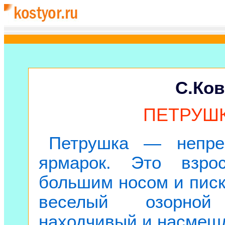
С.Ков
ПЕТРУШ
Петрушка — непрем
ярмарок. Это взро
большим носом и писк
веселый озорной
находчивый и насмеш